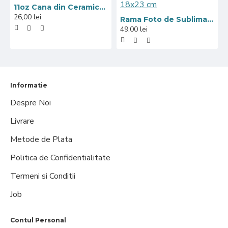
11oz Cana din Ceramica de Sublimare, Interior si Miner Negru (320 ml)
26,00 lei
Rama Foto de Sublimare din Sticla, Marginea Oglindita, 18x23 cm
49,00 lei
Informatie
Despre Noi
Livrare
Metode de Plata
Politica de Confidentialitate
Termeni si Conditii
Job
Contul Personal