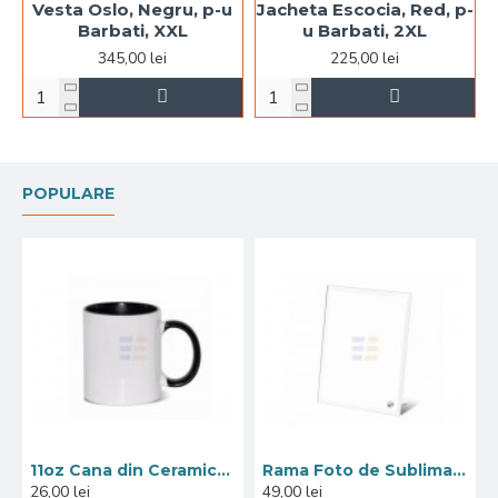
Vesta Oslo, Negru, p-u
Jacheta Escocia, Red, p-
Barbati, XXL
u Barbati, 2XL
345,00 lei
225,00 lei
POPULARE
11oz Cana din Ceramica de Sublimare, Interior si Miner Negru (320 ml)
Rama Foto de Sublimare din Sticla, Marginea Oglindita, 18x23 cm
26,00 lei
49,00 lei