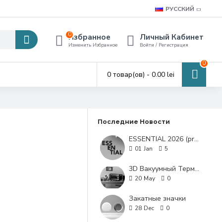
РУССКИЙ
0
Избранное
Личный Кабинет
Изменить Избранное
Войти / Регистрация
0
0 товар(ов) - 0.00 lei
Последние Новости
ESSENTIAL 2026 (promo items)
01
Jan
5
3D Вакуумный Термопресс
20
May
0
Закатные значки
28
Dec
0