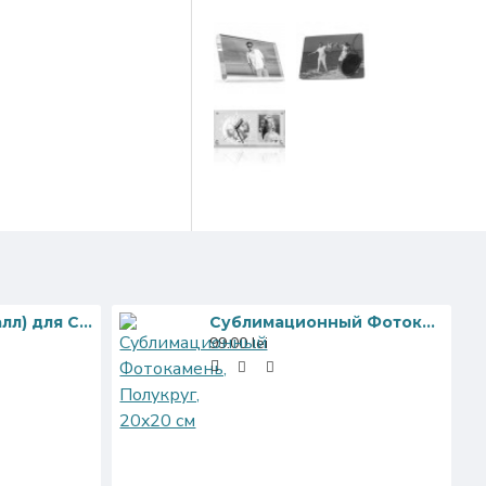
Алюминий (металл) для Сублимации, Глянец, Белый, 30x60cм, 0.45мм
Сублимационный Фотокамень, Полукруг, 20x20 см
99.00 lei